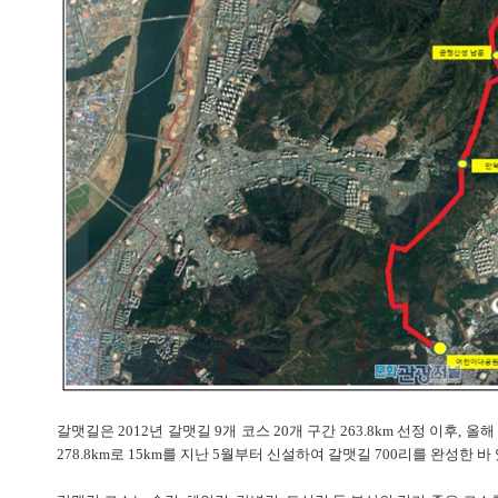
갈맷길은 2012년 갈맷길 9개 코스 20개 구간 263.8km 선정 이후,
278.8km로 15km를 지난 5월부터 신설하여 갈맷길 700리를 완성한 바 