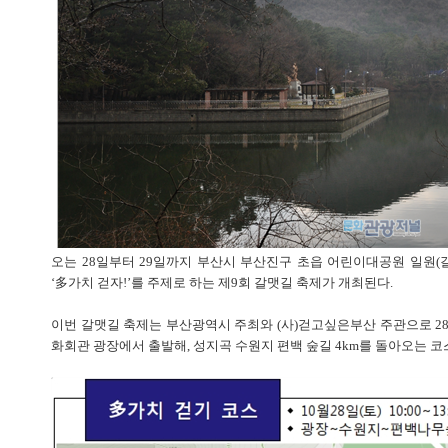
오는 28일부터 29일까지 부산시 부산진구 초읍 어린이대공원 일원(
‘多가치 걷자!’를 주제로 하는 제9회 갈맷길 축제가 개최된다.
이번 갈맷길 축제는 부산광역시 주최와 (사)걷고싶은부산 주관으로 28
화회관 광장에서 출발해, 성지곡 수원지 편백 숲길 4km를 돌아오는 코