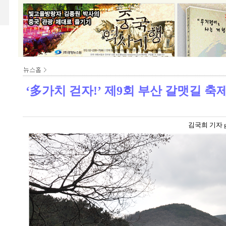
‘多가치 걷자!’ 제9회 부산 갈맷길 축
김국희 기자 ghk