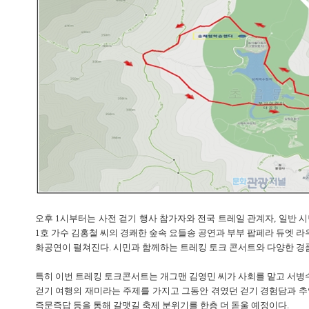
오후 1시부터는 사전 걷기 행사 참가자와 전국 트레일 관계자, 일반 시민
1호 가수 김홍철 씨의 경쾌한 숲속 요들송 공연과 부부 팝페라 듀엣 라
화공연이 펼쳐진다. 시민과 함께하는 트레킹 토크 콘서트와 다양한 경
특히 이번 트레킹 토크콘서트는 개그맨 김영민 씨가 사회를 맡고 서병수
걷기 여행의 재미라는 주제를 가지고 그동안 겪였던 걷기 경험담과 추
즉문즉답 등을 통해 갈맷길 축제 분위기를 한층 더 돋울 예정이다.