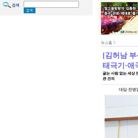
[김허남 부
태극기·애국
굶는 사람 없는 세상 
관 건의
대담·전병열 