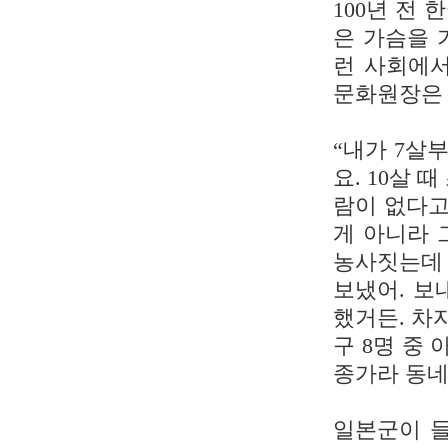
100년 전
은 가슴을 
런 사회에서
문화원장은 
“내가 7살
요. 10살
람이 없다고
게 아니라 
농사짓는데 
보냈어. 보
했거든. 차
구 8명 중
종가라 동네
일본군이 들