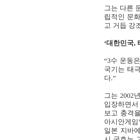
그는 다른 
립적인 문화
고 거듭 강
‘대한민국,
“3수 운동
국기는 태극
다.”
그는 200
입장하면서 
보고 충격을 
아시안게임’
일본 지바에
시 국호는 