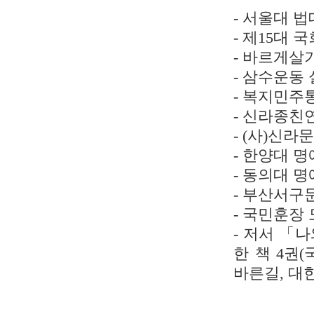
- 서울대 
- 제15대 
- 바르게살
- 삼수운동
- 복지민주
- 신라종친
- (사)신
- 한양대 
- 동의대 
- 부산서구
- 국민훈장
- 저서 「나
한 책 4권
바른길, 대