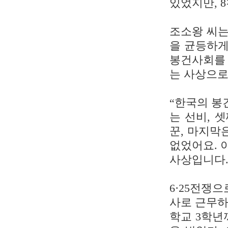
있었지만, 8
조소왕 씨는
을 균등하게
봉건사회를
는 사상으로
“한국의 봉
는 선비, 
꾼, 마지막
없었어요. 
사상입니다.
6·25전쟁
사로 근무하
학교 3학년