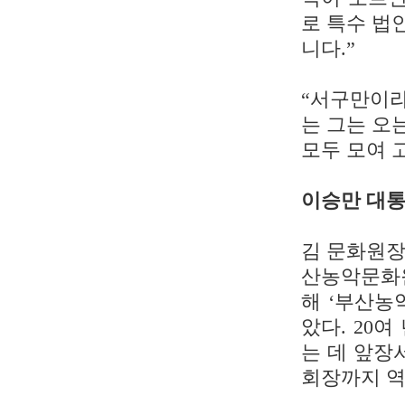
로 특수 법
니다.”
“서구만이라
는 그는 오
모두 모여 
이승만 대통
김 문화원장
산농악문화원
해 ‘부산농
았다. 20
는 데 앞장
회장까지 역