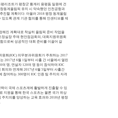
용평리조트가 평창군 횡계리 용평돔 일원에 건
평창동계올림픽 유치 시 약속했던 인천공항과
진할 계획이다. 아울러 2018 평창 동계올림
있도록 관계 기관 협의를 통해 인센티브를 제
 정해진 계획대로 착실히 올림픽 준비 작업을
무조정실장 주재 현안점검회의, 대회지원위원회
화함으로써 성공적인 대회 준비를 이끌어 갈
원회(IOC) 의무분과위원회가 주최하는 2017
 2017년 6월 1일부터 사흘 간 서울에서 열린
여 명, 연설자 120여 명 등이 참석하며 IOC
이 회의와 연계해 2017년 6월 5일부터 사흘간
 참여하는 300명이 IOC 인증 팀 주치의 자격
인력이 국제 스포츠계에 활발하게 진출할 수 있
의료 지원을 통해 한국 스포츠는 물론 국가 위상
 팀 주치의를 양성하는 교육 효과와 2018년 평창
.