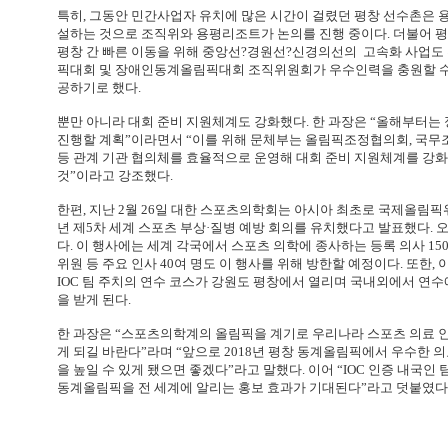
특히, 그동안 민간사업자 유치에 많은 시간이 걸렸던 평창 선수촌은 
설하는 것으로 조직위와 용평리조트가 논의를 진행 중이다. 더불어 
평창 간 빠른 이동을 위해 중앙선?경원선?신경의선의 고속화 사업도 추
픽대회 및 장애인동계올림픽대회 조직위원회가 우수인력을 충원할 수 
공하기로 했다.
뿐만 아니라 대회 준비 지원체계도 강화했다. 한 과장은 “올해부터는
진행할 계획”이라면서 “이를 위해 문체부는 올림픽조정협의회, 국
등 관계 기관 협의체를 효율적으로 운영해 대회 준비 지원체계를 강
것”이라고 강조했다.
한편, 지난 2월 26일 대한 스포츠의학회는 아시아 최초로 국제올림픽위
년 제5차 세계 스포츠 부상·질병 예방 회의를 유치했다고 발표했다. 오는
다. 이 행사에는 세계 각국에서 스포츠 의학에 종사하는 등록 의사 1500
위원 등 주요 인사 40여 명도 이 행사를 위해 방한할 예정이다. 또한, 
IOC 팀 주치의 연수 코스가 강원도 평창에서 열리며 국내외에서 연수에
을 받게 된다.
한 과장은 “스포츠의학계의 올림픽을 계기로 우리나라 스포츠 의료 
게 되길 바란다”라며 “앞으로 2018년 평창 동계올림픽에서 우수한 
을 높일 수 있게 됐으면 좋겠다”라고 말했다. 이어 “IOC 인증 내국인
동계올림픽을 전 세계에 알리는 홍보 효과가 기대된다”라고 덧붙였다