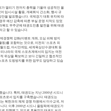
회가 열리기 전까지 총력을 기울여 성공적인 올
어 임시시설 활용, 개폐회식 간소화, 행사 규
절감 방안을 발표했습니다. 국제경기 대회 유치에 따
우 예산 감축에 따른 부실 운영 지적도 있었
 전라북도 무주군에 태권도진흥 발전을 위해 태권
고 할 수 있습니다.
제경쟁력 강화(이벤트 개최, 오심 피해 방지
활동)를 포함하는 것으로, 이전의 ‘스포츠 외
, 월드컵, 아시안게임, 세계육상선수권대회 등
 우리나라의 국제 스포츠계에서의 입지는 여전
전적 위상을 확보하고 보다 긴밀하고 협조적인
 스포츠 도핑방지를 위한 업무도 담당하고 있습
습니다. 특히, 태권도는 지난 2000년 시드니
 스포츠로서 입지를 구축했습니다. 태권도는
에는 북한과의 체제 경쟁 차원에서 미수교국, 저
다. 이후 2000년 시드니 올림픽에 태권도가
로 진행됐고, 앞으로 효율적인 태권도 보급