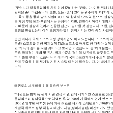
“무엇보다 평창올림픽을 차질 없이 준비하는 것입니다. 이를 위해 대
림픽을 준비하겠습니다. 또한, 오는 7월에 열리는 광주하계U대회에 있
모 축소 등을 통해 당초 사업비 8,171억 원에서 6,297억 원으로 
른 재정 부담 완화 측면에서는 긍정적이지만, 인천아시아경기대회의 경
기 때문에 절감에 있어서 신중한 접근이 필요할 것 같습니다. 또한,
도원을 만들었는데 아직 초창기라 빨리 정착시키는 것이 중점 사업이라
뿐만 아니라 국제스포츠 역량 강화사업도 하고 있습니다. 스포츠의 국
등)와 스포츠를 통한 국제협력 강화(스포츠를 매개로 한 다양한 협력 
교’의 폭과 깊이를 더한 것이라고 보시면 되겠습니다. 동?하계올림픽
주요 국제경기 개최 및 유치, 국제수준의 경기력 보유에도 불구하고
히 미흡한 부분이 있습니다. 이에 따라 국제스포츠계에서 주도적·발
관계 구축을 위해 체계적 지원 시스템 마련이 필요합니다. 이 밖에도
니다.
태권도의 세계화를 위해 필요한 부분은
“태권도는 협회 등 관계 기관 결성 40년 만에 세계적인 스포츠로 성장했
올림픽부터 정식종목으로 채택된 후 약 200여 개 국에서 인기 있는
1950년대 후반 유학생 등에 의해 최초로 해외에 소개됐으며, 70년대
개발국 위주로 정부 차원의 태권도 사범(정파사범)을 파견하기도 했습니
정식종목으로 채택되면서 정부 차원의 태권도 국제화 사업이 본격적으