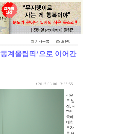
평창동계올림픽’으로 이어간
/
2015-03-06 13:35:55
강원
도 발
전, 대
한민
국에
대한
투자
로 여