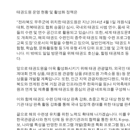
태권도원 운영 현황 및 활성화 정책은
“전라북도 무주군에 위치한 태권도원은 지난 2014년 4월 1일 개원
대회, 전북태권도 협회 승품단 심사, 국내외 태권도 사범 연수, 품새
들의 수련 및 연수 공간으로 활용되고 있습니다. 또한, 세계 태권도
도 개최하고, 해외 태권도 수련인의 종주국 태권도 체험·수련 프로그램
교육 도장’으로서의 역할을 수행하고 있으며, 일반인에게는 ‘태권도 체
험형, 학습형, 문화활동형 등 5개 유형 45개 단위 프로그램 및 고객 
니다. 이 밖에도 일일 방문객을 위해 태권도 호신술, 힐링 태권체조 
다.
앞으로 태권도원을 더욱 활성화시키기 위해 태권 관광열차, 외국인 대상 전문
계대회 연계 상품, 태권도원 관광형 상품 (태권도원 가족소풍 등) 등
상품을 개발할 계획입니다. 또한, 인근 지역 관광자원(반디랜드, 덕유
북도와 연계된 전북 거점 관광 인프라(전주 한옥마을 등)나 지역축제
원과 연계 및 제휴를 통해 태권도원 중심의 관광 네트워크를 구성해 
이와 함께 태권도 수련 단체 대상 판촉 강화, 초중고 학교 대상 현장 학
기관 대상 판촉 활동 강화를 통해 국내 입장객 증대를 위한 대상별 판
끝으로 해외 수련생 유치를 위한 노력도 확대해 나가겠습니다. 이를 위
한국관광공사와 현지 단체 등 유관기관과의 협력을 통한 유치, K-pop, K
보, 나라별 특성을 반영한 프로그램 개발(중화권 특화 프로그램 등), 
활용한 홍보, 세계대회, 박람회 등을 활용한 현지 홍보도 강화할 계획