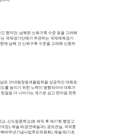
긴 했지만, 남북한 신뢰구축 수준 등을 고려해
정부는 국제경기단체가 주관하는 국제체육경기
현재 남북 간 신뢰구축 수준을 고려해 신중하
 남은 2018평창동계올림픽을 성공적인 대회로
심도를 높이기 위한 노력이 병행되어야 대회가
 한걸음 더 나아가는 계기로 삼고 한마음 한뜻
, 신도림중학교)로 재직 후 제37회 행정고
장), 예술국(공연예술과), 공보관실, 국외훈
무조정실(광복60주년기념사업추진위원회), 예술국(기초