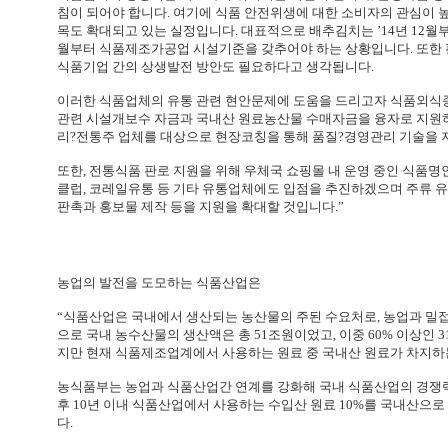
침이 되어야 합니다. 여기에 식품 안전위생에 대한 소비자의 관심이 높
목도 확대되고 있는 실정입니다. 대표적으로 배추김치는 ’14년 12월부터
월부터 식품제조가공업 시설기준을 갖추어야 하는 상황입니다. 또한 
식품기업 간의 상생발전 방안도 필요하다고 생각됩니다.
이러한 식품업체의 유통 관련 현안문제에 도움을 드리고자 식품외식종
관련 시설개보수 자금과 국내산 원료농산물 수매자금을 융자로 지원하
리?전통주 업체를 대상으로 현장코칭을 통해 품질?경영관리 기술을 
또한, 전통식품 판로 지원을 위해 우체국 쇼핑몰 내 운영 중인 식품
클럽, 코레일유통 등 기타 유통업체에도 입점을 추진하겠으며 주류 
판촉과 홍보물 제작 등을 지원을 확대할 것입니다.”
농업의 발전을 도모하는 식품산업은
“식품산업은 국내에서 생산되는 농산물의 주된 수요처로, 농업과 밀접한
으로 국내 농수산물의 생산액은 총 51조원이었고, 이중 60% 이상인
지만 현재 식품제조업계에서 사용하는 원료 중 국내산 원료가 차지하는
농식품부는 농업과 식품산업간 연계를 강화해 국내 식품산업의 경쟁력
후 10년 이내 식품산업에서 사용하는 수입산 원료 10%를 국내산으로 대체하
다.