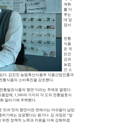
계화
를 이
루는
데 앞
장서
전통
식품
은 국
민건
강과
농업
인 소
 있다. 김진진 농림축산식품부 식품산업진흥과
 전통식품의 소비촉진을 강조했다.
 ‘전통발표식품의 향연’이라는 주제로 열렸다.
업체, 1,580여 가지의 각 도의 전통발효식
화 알리기에 주력했다.
 맛과 멋의 향연이란 면에서는 아쉬움이 남았
히기에는 성공했다는 평가다. 김 과장은 “앞
 위한 정책적 노력과 지원을 더욱 강화하겠