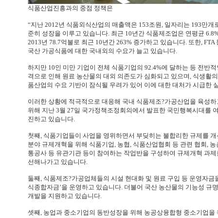
식품산업진흥과의 중점 정책은
“지난 2012년 식품외식산업의 매출액은 153조원, 일자리는 193
준히 성장을 이루고 있습니다. 최근 10년간 식품제조업은 연평균 6.8
2013년 78.7억불로 최근 10년간 263% 증가하고 있습니다. 또한, 
국산 가공식품에 대한 국내외의 수요가 늘고 있습니다.
하지만 10인 미만 기업이 전체 식품기업의 92.4%에 달하는 등 전반
격으로 인해 원료 농산물의 대외 의존도가 심화되고 있으며, 식생활의
품산업의 수요 기반이 잠식될 우려가 있어 이에 대한 대처가 시급한 
이러한 상황에 적극적으로 대응해 국내 식품제조?가공산업을 육성하
위해 지난 3월 27일 국가정책조정회의에서 발표한 국민행복시대를 
진하고 있습니다.
첫째, 식품기업들이 사업을 영위하면서 부딪히는 불합리한 규제를 개
분야 규제개혁을 위해 식품기업, 농협, 식품산업협회 등 관련 협회,
통공사 등 유관기관 등이 참여하는 작업반을 구성하여 규제개혁 과제를
선해나가고 있습니다.
둘째, 식품제조?가공업체들의 시설 현대화 및 원료 구입 등 운영자금을 
식종합자금’을 운영하고 있습니다. 더불어 국산 농산물의 기능성 규명
개발을 지원하고 있습니다.
셋째, 농업과 중소기업의 동반성장을 위해 농공상융합형 중소기업을 