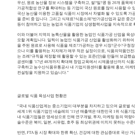
우선, 원료 농산물 정보 시스템을 구축하고, 쌀?밀?콩 등 20개 품목에
가공적합성 연구를 확대하는 등 기업이 국산 원료를 많이 사용할 수 있
국산 농산물 이용한 고품질 식품이 시장에서 차별화 될 수 있도록 가
을 준비 중 입니다. 그리고 식재료?식품소재?반가공산업과 같은 중간재 
등이 참여하고 있는 농업과 식품기업의 상생협력사업을 지속적으로 
이와 더불어 지역의 농특산물을 활용한 농업인 식품가공 산업을 육성
모할 계획입니다. 일찍이 농업인 식품가공 산업을 활성화하기 위하
을 주된 원료로 사용해 식품을 제조?가공하는 경우 시장?군수?구청장
으나 이를 활용하는 지자체가 매우 적은 실정이므로, 식품의약품안전
는 조례?규칙을 제정할 때 활용할 수 있는 표준(안)을 만들어 보급했습
공센터를 ‘17년 48개까지 확대해 창업교육에서 시제품생산까지 식품
구축하고 농수산식품유통공사 내 기업지원센터를 활용해 홍보, 마케팅, 
컨설팅을 지원하고 있습니다.”
글로벌 식품 육성사업 현황은
“국내 식품산업계는 중소기업이 대부분을 차지하고 있으며 글로벌 식
세계 1위 식품기업인 네슬레의 ‘11년 매출액은 대한민국 1위 식품기업인
내 식품기업들은 영세성으로 인해 연구개발, 투자, 마케팅 등의 역량
술수준은 북미, 일본, 서유럽, 호주 등 최상위권에 미치지 못하는 수
반면, FTA 등 시장 확대와 한류 확산, 건강에 대한 관심증대로 국산