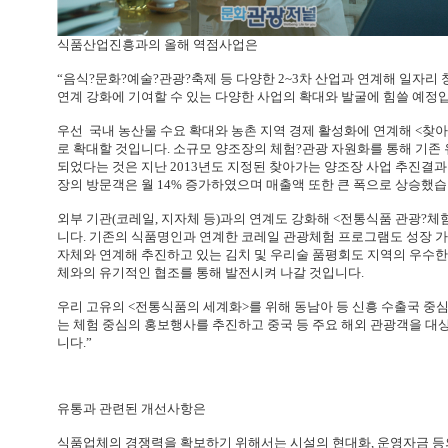
식품산업진흥과의 올해 역점사업은
“음식?문화?예술?관광?축제 등 다양한 2~3차 산업과 연계해 일자리
연계 강화에 기여할 수 있는 다양한 사업의 확대와 발굴에 힘쓸 예정
우선 국내 농산물 수요 확대와 농촌 지역 경제 활성화에 연계해 <찾아가
로 확대할 것입니다. 소규모 양조장의 체험?관광 자원화를 통해 기존
되었다는 것은 지난 2013년도 지정된 찾아가는 양조장 사업 추진결과
장의 방문객은 월 14% 증가하였으며 매출액 또한 큰 폭으로 상승했습
외부 기관(코레일, 지자체 등)과의 연계도 강화해 <전통식품 관광?
니다. 기존의 식품명인과 연계한 코레일 관광체험 프로그램도 성장 
자체와 연계해 추진하고 있는 김치 및 우리술 품평회도 지역의 우수한
체와의 유기적인 협조를 통해 발전시켜 나갈 것입니다.
우리 고유의 <전통식품의 세계화>를 위해 동남아 등 신흥 수출국 중
는 체험 중심의 홍보행사를 추진하고 중국 등 주요 해외 관광객을 대
니다.”
유통과 관련된 개선사항은
식품업체의 경쟁력을 확보하기 위해서는 시설의 현대화, 운영자금 등의