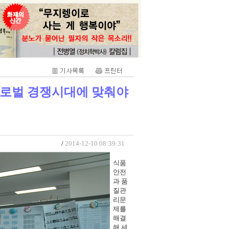
글로벌 경쟁시대에 맞춰야
/
2014-12-10 08:39:31
식품
안전
과 품
질관
리문
제를
해결
해 세