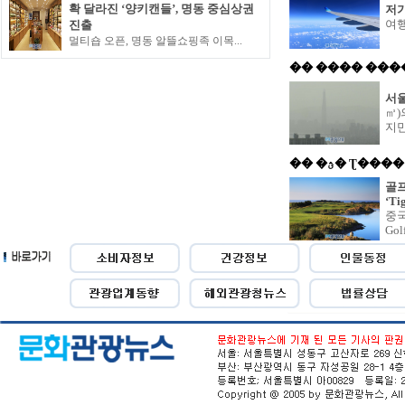
확 달라진 ‘양키캔들’, 명동 중심상권
저가
여행
진출
멀티숍 오픈, 명동 알뜰쇼핑족 이목...
�� ���� ���
서울
㎥)
지만.
�� �ؿ� Ʈ����
골프
‘Ti
중국
Golf