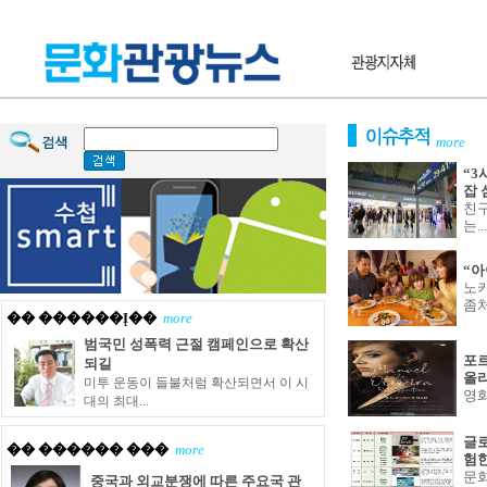
more
“3
잡 
친구
는...
“아
노키
좀처
�� ������Į��
more
범국민 성폭력 근절 캠페인으로 확산
포르
되길
올리
미투 운동이 들불처럼 확산되면서 이 시
영화
대의 최대...
글
�� ������ ���
more
험
문
중국과 외교분쟁에 따른 주요국 관