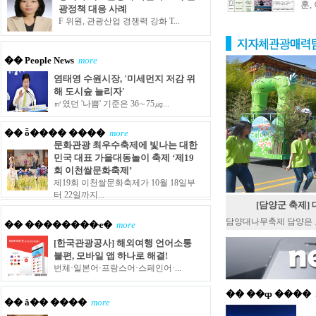
훈, 
광정책 대응 사례
F 위원, 관광산업 경쟁력 강화 T...
�� People News
more
염태영 수원시장, '미세먼지 저감 위
해 도시숲 늘리자'
㎥였던 '나쁨' 기준은 36∼75㎍...
�� ȭ���� ����
more
문화관광 최우수축제에 빛나는 대한
민국 대표 가을대동놀이 축제 ‘제19
회 이천쌀문화축제’
제19회 이천쌀문화축제가 10월 18일부
터 22일까지...
[담양군 축제]
담양대나무축제 담양은 도
�� ��������ҽ�
more
[한국관광공사] 해외여행 언어소통
불편, 모바일 앱 하나로 해결!
번체·일본어·프랑스어·스페인어·...
�� ��ȹ ����
�� â�� ����
more